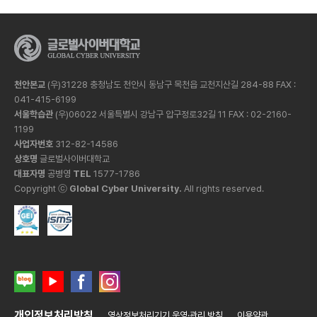
천안본교
(우)31228 충청남도 천안시 동남구 목천읍 교천지산길 284-88 FAX :
041-415-6199
서울학습관
(우)06022 서울특별시 강남구 압구정로32길 11 FAX : 02-2160-
1199
사업자번호
312-82-14586
상호명
글로벌사이버대학교
대표자명
공병영
TEL
1577-1786
Copyright ⓒ
Global Cyber University.
All rights reserved.
개인정보처리방침
영상정보처리기기 운영·관리 방침
이용약관