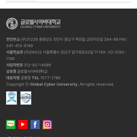
천안본교
(우)31228 충청남도 천안시 동남구 목천읍 교천지산길 284-88 FAX :
041-415-6199
서울학습관
(우)06022 서울특별시 강남구 압구정로32길 11 FAX : 02-2160-
1199
사업자번호
312-82-14586
상호명
글로벌사이버대학교
대표자명
공병영
TEL
1577-1786
Copyright ⓒ
Global Cyber University.
All rights reserved.