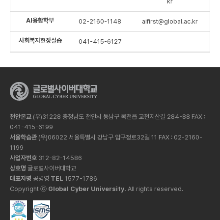
kr
AI융합학부
02-2160-1148
aifirst@global.ac.kr
사회복지현장실습
041-415-6127
천안본교
(우)31228 충청남도 천안시 동남구 목천읍 교천지산길 284-88 FAX :
041-415-6199
서울학습관
(우)06022 서울특별시 강남구 압구정로32길 11 FAX : 02-2160-
1199
사업자번호
312-82-14586
상호명
글로벌사이버대학교
대표자명
공병영
TEL
1577-1786
Copyright ⓒ
Global Cyber University.
All rights reserved.