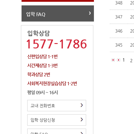
348
2
입학 FAQ
347
2
346
2
입학상담
1577-1786
345
2
신편입상담 1-1번
1
시간제상담 1-3번
학과상담 2번
사회복지현장실습상담 1-2번
평일 09시 ~ 16시
교내 전화번호
입학 상담신청