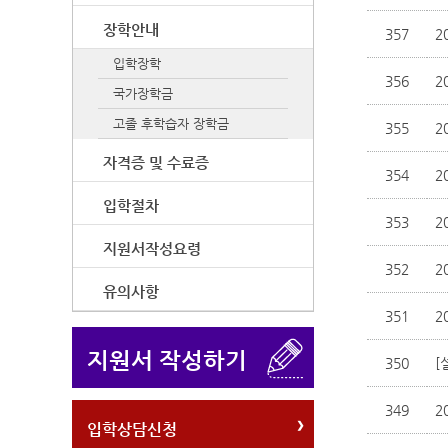
장학안내
357
2
입학장학
356
2
국가장학금
고졸 후학습자 장학금
355
2
자격증 및 수료증
354
2
입학절차
353
2
지원서작성요령
352
2
유의사항
351
2
지원서 작성하기
350
[
349
2
입학상담신청