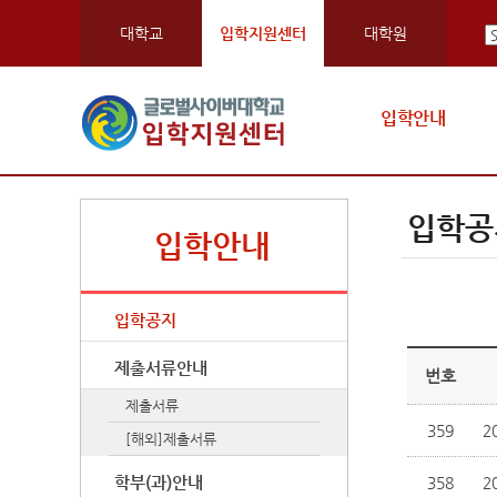
대학교
입학지원센터
대학원
입학안내
입학공
입학안내
입학공지
제출서류안내
번호
제출서류
359
2
[해외]제출서류
학부(과)안내
358
2