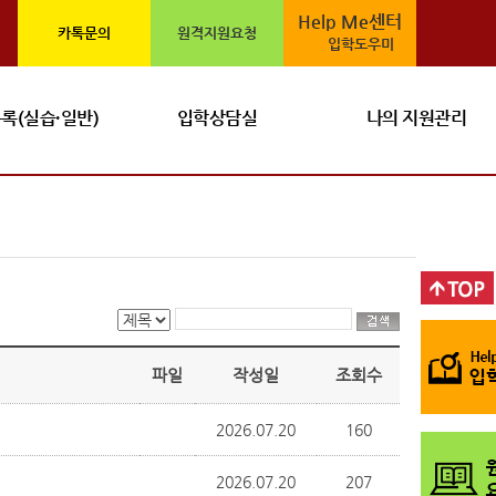
Home
>
입학안내
>
입학 공지
Help Me센터
카톡문의
원격지원요청
입학도우미
록(실습·일반)
입학상담실
나의 지원관리
파일
작성일
조회수
2026.07.20
160
2026.07.20
207