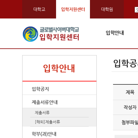
대학교
입학지원센터
대학원
입학안내
입학공
입학안내
입학공지
제목
제출서류안내
작성자
제출서류
[해외]제출서류
첨부파
학부(과)안내