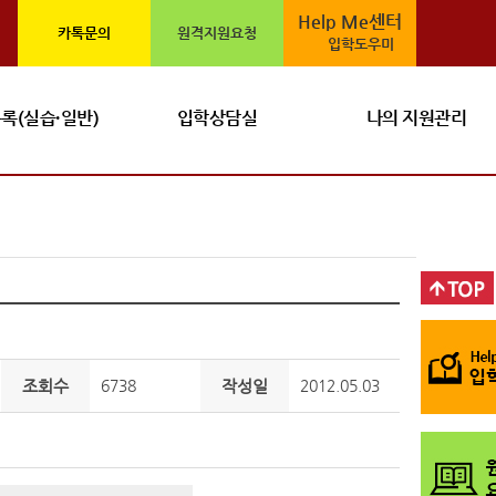
Home
>
입학안내
>
입학 공지
Help Me센터
카톡문의
원격지원요청
입학도우미
록(실습·일반)
입학상담실
나의 지원관리
조회수
6738
작성일
2012.05.03