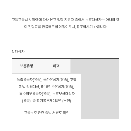
고등교육법 시행령에 따라 본교 입학 지원자 중에서 보훈대상자는 아래와 같
이 전형료를 환불해드릴 예정이오니, 참조하시기 바랍니다.
1. 대상자
보훈유형
비고
독립유공자(유족), 국가유공자(유족), 고엽
제법 적용대상, 5·18민주유공자(유족),
특수임무유공자(유족), 보훈보상대상자
(유족), 중·장기복무제대군인(본인)
교육보호 관련 증빙 서류로 확인