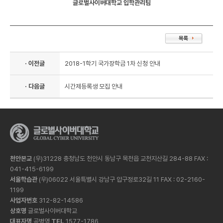
글로벌사이버대학교 입학관리팀
· 이전글
2018-1학기 국가장학금 1차 신청 안내
· 다음글
시간제등록생 모집 안내
천안본교
(우)31228 충청남도 천안시 동남구 목천읍 교천지산길 284-88 FAX :
041-415-6199
서울학습관
(우)06022 서울특별시 강남구 압구정로32길 11 FAX : 02-2160-
1199
사업자번호
312-82-14586
상호명
글로벌사이버대학교
대표자명
공병영
TEL
1577-1786