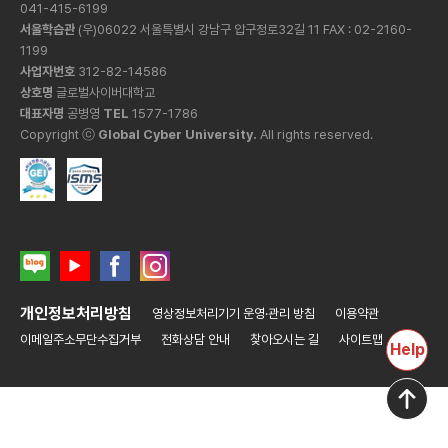
041-415-6199
서울학습관
(우)06022 서울특별시 강남구 압구정로32길 11 FAX : 02-2160-
1199
사업자번호
312-82-14586
상호명
글로벌사이버대학교
대표자명
공병영
TEL
1577-1786
Copyright ⓒ
Global Cyber University.
All rights reserved.
개인정보처리방침
영상정보처리기기 운영·관리 방침
이용약관
이메일주소무단수집거부
전화상담 안내
찾아오시는 길
사이트맵