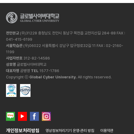
천안본교
(우)31228 충청남도 천안시 동남구 목천읍 교천지산길 284-88 FAX :
041-415-6199
서울학습관
(우)06022 서울특별시 강남구 압구정로32길 11 FAX : 02-2160-
1199
사업자번호
312-82-14586
상호명
글로벌사이버대학교
대표자명
공병영
TEL
1577-1786
Copyright ⓒ
Global Cyber University.
All rights reserved.
개인정보처리방침
영상정보처리기기 운영·관리 방침
이용약관