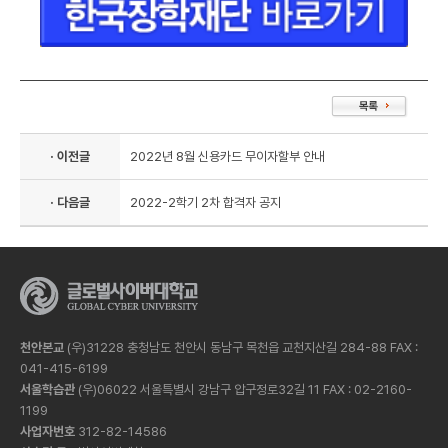
· 이전글
2022년 8월 신용카드 무이자할부 안내
· 다음글
2022-2학기 2차 합격자 공지
천안본교
(우)31228 충청남도 천안시 동남구 목천읍 교천지산길 284-88 FAX :
041-415-6199
서울학습관
(우)06022 서울특별시 강남구 압구정로32길 11 FAX : 02-2160-
1199
사업자번호
312-82-14586