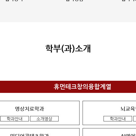
학부(과)소개
휴먼테크창의융합계열
명상치료학과
뇌교육
학과안내
소개영상
학과안내