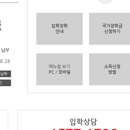
입학장학
국가장학금
안내
신청하기
 납부
08.28
매뉴얼 보기
소득산정
PC
/
모바일
방법
 납부
인
입학상담