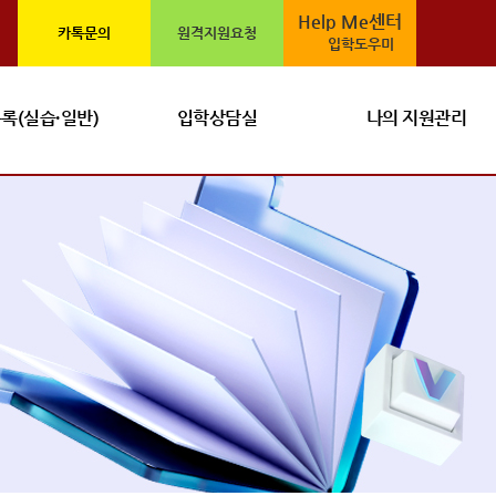
Help Me센터
카톡문의
원격지원요청
입학도우미
록(실습·일반)
입학상담실
나의 지원관리