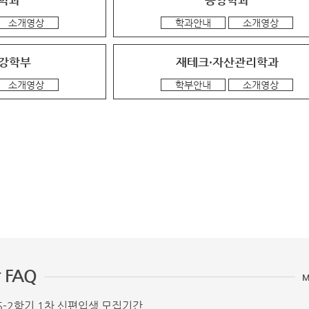
어학과
동양학과
소개영상
학과안내
소개영상
강학부
재테크·자산관리학과
소개영상
학부안내
소개영상
 FAQ
M
6-2학기 1차 신편입생 모집기간